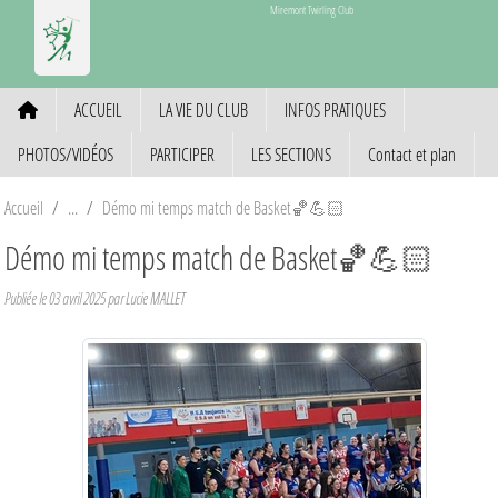
Panneau de gestion des cookies
Miremont Twirling Club
ACCUEIL
LA VIE DU CLUB
INFOS PRATIQUES
PHOTOS/VIDÉOS
PARTICIPER
LES SECTIONS
Contact et plan
Accueil
Démo mi temps match de Basket🏀💪🏻
Démo mi temps match de Basket🏀💪🏻
Publiée le
03 avril 2025
par Lucie MALLET