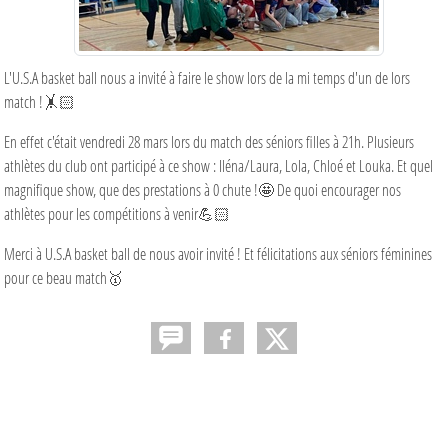
L'U.S.A basket ball nous a invité à faire le show lors de la mi temps d'un de lors
match !🤸🏻
En effet c'était vendredi 28 mars lors du match des séniors filles à 21h. Plusieurs
athlètes du club ont participé à ce show : Iléna/Laura, Lola, Chloé et Louka. Et quel
magnifique show, que des prestations à 0 chute !🤩 De quoi encourager nos
athlètes pour les compétitions à venir💪🏻
Merci à U.S.A basket ball de nous avoir invité ! Et félicitations aux séniors féminines
pour ce beau match🥇