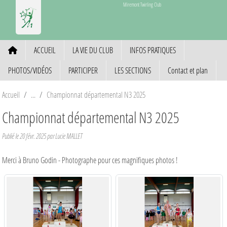
Panneau de gestion des cookies
Miremont Twirling Club
ACCUEIL
LA VIE DU CLUB
INFOS PRATIQUES
PHOTOS/VIDÉOS
PARTICIPER
LES SECTIONS
Contact et plan
Accueil
Championnat départemental N3 2025
Championnat départemental N3 2025
Publié le
20 févr. 2025
par Lucie MALLET
Merci à Bruno Godin - Photographe pour ces magnifiques photos !