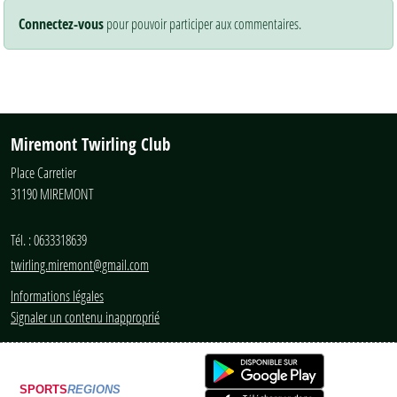
Connectez-vous
pour pouvoir participer aux commentaires.
Miremont Twirling Club
Place Carretier
31190
MIREMONT
Tél. :
0633318639
twirling.miremont@gmail.com
Informations légales
Signaler un contenu inapproprié
SPORTS
REGIONS