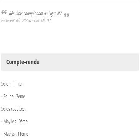
Résultats championnat de Ligue N2
Publié le
05 déc. 2025
par Lucie MALLET
Compte-rendu
Solo minime :
- Soline : 7ème
Solos cadettes :
- Maylie : 10ème
- Maëlys : 11ème