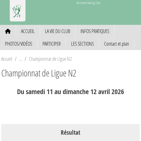
Panneau de gestion des cookies
Miremont Twirling Club
ACCUEIL
LA VIE DU CLUB
INFOS PRATIQUES
PHOTOS/VIDÉOS
PARTICIPER
LES SECTIONS
Contact et plan
Accueil
Championnat de Ligue N2
Championnat de Ligue N2
Du
samedi
11
au
dimanche
12
avril
2026
Résultat