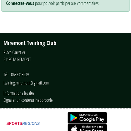
Connectez-vous
pour pouvoir participer aux commentaires.
Miremont Twirling Club
Place Carretier
31190
MIREMONT
Tél. :
0633318639
twirling.miremont@gmail.com
Informations légales
Signaler un contenu inapproprié
SPORTS
REGIONS