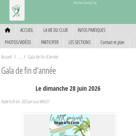
Panneau de gestion des cookies
Miremont Twirling Club
ACCUEIL
LA VIE DU CLUB
INFOS PRATIQUES
PHOTOS/VIDÉOS
PARTICIPER
LES SECTIONS
Contact et plan
Accueil
Gala de fin d'année
Gala de fin d'année
Le
dimanche
28
juin
2026
Publié le
05 déc. 2025
par Lucie MALLET